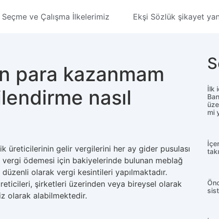
Seçme ve Çalışma İlkelerimiz
Ekşi Sözlük şikayet yanı
S
dan para kazanmam
İlk
lendirme nasıl
Ban
üze
mi 
İçe
k üreticilerinin gelir vergilerini her ay gider pusulası
tak
u vergi ödemesi için bakiyelerinde bulunan meblağ
üzenli olarak vergi kesintileri yapılmaktadır.
Önc
eticileri, şirketleri üzerinden veya bireysel olarak
sis
iz olarak alabilmektedir.