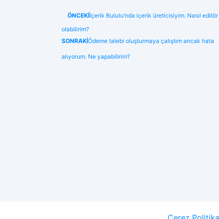
ÖNCEKİ
İçerik Bulutu’nda içerik üreticisiyim. Nasıl editör
olabilirim?
SONRAKİ
Ödeme talebi oluşturmaya çalıştım ancak hata
alıyorum. Ne yapabilirim?
Çerez Politika