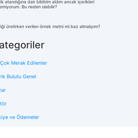
rik atandığına dair bildirim aldım ancak içerikleri
emiyorum. Bu neden olabilir?
riği üretirken verilen örnek metni mi baz almalıyım?
ategoriler
 Çok Merak Edilenler
rik Bulutu Genel
zar
tör
kiye ve Ödemeler