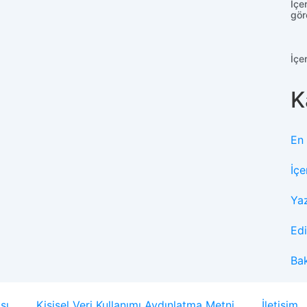
İçe
gör
İçe
K
En
İçe
Ya
Edi
Ba
sı
Kişisel Veri Kullanımı Aydınlatma Metni
İletişim