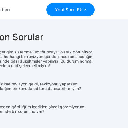
tları
Yeni Soru Ekle
on Sorular
 içeriğim sistemde “editör onaylı” olarak görünüyor.
a herhangi bir revizyon gönderilmedi ama içeriğin
rinde bazı düzeltmeler yapılmış. Bu durum normal
yoksa endişelenmeli miyim?
riğime revizyon geldi, revizyonu yaparken
ıldığım bir konuda editöre danışabilir miyim?
eden gördüğüm içerikleri şimdi göremiyorum,
temde bir sorun mu var?