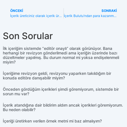
ÖNCEKİ
SONRAKİ
İçerik üreticiniz olarak içerik üretimine günde ne kadar vakit ayırmalıyım?
İçerik Bulutu’ndan para kazanmam durumunda vergilendirme nasıl yapılıyor?
Son Sorular
İlk içeriğim sistemde “editör onaylı” olarak görünüyor. Bana
herhangi bir revizyon gönderilmedi ama içeriğin üzerinde bazı
düzeltmeler yapılmış. Bu durum normal mi yoksa endişelenmeli
miyim?
İçeriğime revizyon geldi, revizyonu yaparken takıldığım bir
konuda editöre danışabilir miyim?
Önceden gördüğüm içerikleri şimdi göremiyorum, sistemde bir
sorun mu var?
İçerik atandığına dair bildirim aldım ancak içerikleri göremiyorum.
Bu neden olabilir?
İçeriği üretirken verilen örnek metni mi baz almalıyım?