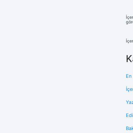
İçe
gör
İçe
K
En
İçe
Ya
Edi
Ba