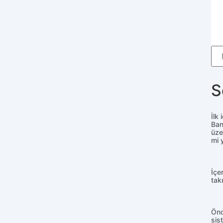
S
İlk
Ban
üze
mi 
İçe
tak
Önc
sis