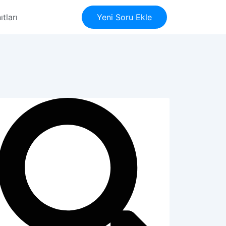
tları
Yeni Soru Ekle