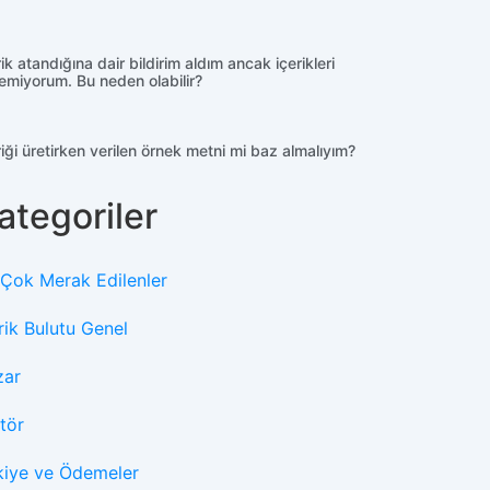
rik atandığına dair bildirim aldım ancak içerikleri
emiyorum. Bu neden olabilir?
riği üretirken verilen örnek metni mi baz almalıyım?
ategoriler
 Çok Merak Edilenler
rik Bulutu Genel
zar
tör
kiye ve Ödemeler